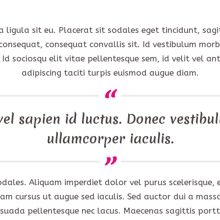
a ligula sit eu. Placerat sit sodales eget tincidunt, sagit
us consequat, consequat convallis sit. Id vestibulum morb
is. Id sociosqu elit vitae pellentesque sem, id velit vel a
adipiscing taciti turpis euismod augue diam.
el sapien id luctus. Donec vestibul
ullamcorper iaculis.
 sodales. Aliquam imperdiet dolor vel purus scelerisqu
Nam cursus ut augue sed iaculis. Sed auctor dui a massa
esuada pellentesque nec lacus. Maecenas sagittis portti