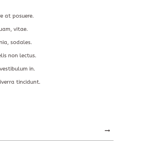
re at posuere.
uam, vitae.
nia, sodales.
lis non lectus.
vestibulum in.
verra tincidunt.
NEXT